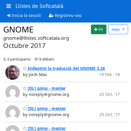
Llistes de Softcatalà
Inicia la sessió
Registreu-vos
GNOME
Fil
mes
gnome@llistes.softcatala.org
Octubre 2017
3 participants
9 debats
Enllestint la traducció del GNOME 3.26
by Jordi Mas
19 Feb. '18
[DL] gimp - master
by noreply＠gnome.org
25 Oct. '17
[DL] gimp - master
by noreply＠gnome.org
25 Oct. '17
[DL] gimp - master