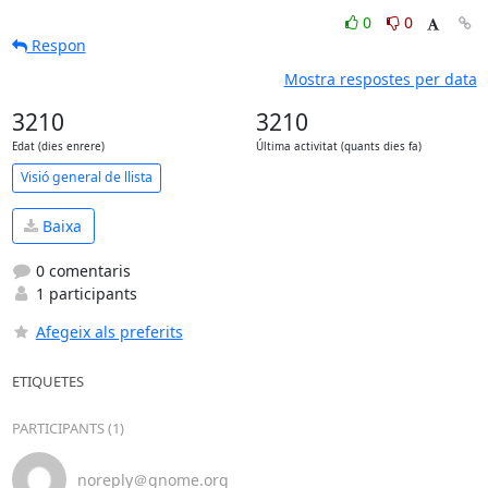
0
0
Respon
Mostra respostes per data
3210
3210
Edat (dies enrere)
Última activitat (quants dies fa)
Visió general de llista
Baixa
0 comentaris
1 participants
Afegeix als preferits
ETIQUETES
PARTICIPANTS (1)
noreply＠gnome.org