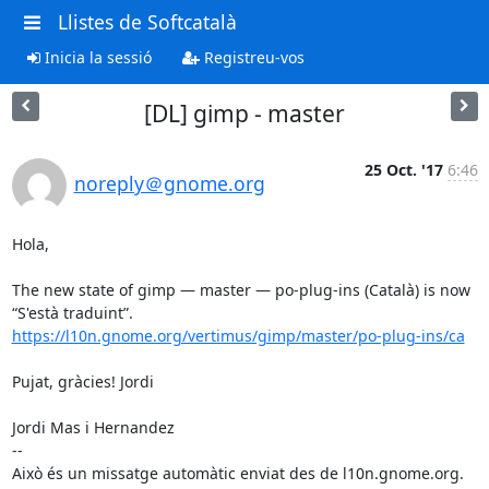
Llistes de Softcatalà
Inicia la sessió
Registreu-vos
[DL] gimp - master
25 Oct. '17
6:46
noreply＠gnome.org
Hola,

The new state of gimp — master — po-plug-ins (Català) is now 
https://l10n.gnome.org/vertimus/gimp/master/po-plug-ins/ca
Pujat, gràcies! Jordi

Jordi Mas i Hernandez

--

Això és un missatge automàtic enviat des de l10n.gnome.org.