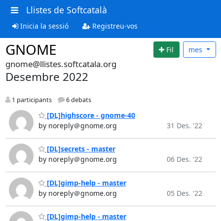
Llistes de Softcatalà
Inicia la sessió
Registreu-vos
GNOME
Fil
mes
gnome@llistes.softcatala.org
Desembre 2022
1 participants
6 debats
[DL]highscore - gnome-40
by noreply＠gnome.org
31 Des. '22
[DL]secrets - master
by noreply＠gnome.org
06 Des. '22
[DL]gimp-help - master
by noreply＠gnome.org
05 Des. '22
[DL]gimp-help - master