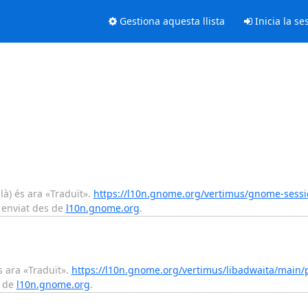
Gestiona aquesta llista
Inicia la se
à) és ara «Traduït».
https://l10n.gnome.org/vertimus/gnome-sessi
 enviat des de
l10n.gnome.org
.
s ara «Traduït».
https://l10n.gnome.org/vertimus/libadwaita/main/
s de
l10n.gnome.org
.