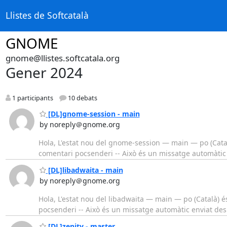
Llistes de Softcatalà
GNOME
gnome@llistes.softcatala.org
Gener 2024
1 participants
10 debats
[DL]gnome-session - main
by noreply＠gnome.org
Hola, L'estat nou del gnome-session — main — po (Catal
comentari pocsenderi -- Això és un missatge automàtic
[DL]libadwaita - main
by noreply＠gnome.org
Hola, L'estat nou del libadwaita — main — po (Català) é
pocsenderi -- Això és un missatge automàtic enviat de
[DL]zenity - master