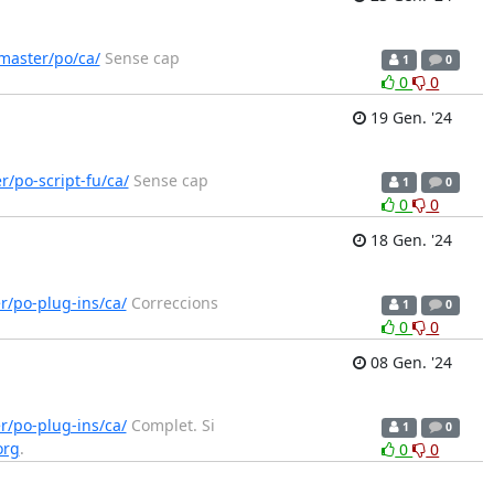
master/po/ca/
Sense cap
1
0
0
0
19 Gen. '24
/po-script-fu/ca/
Sense cap
1
0
0
0
18 Gen. '24
r/po-plug-ins/ca/
Correccions
1
0
0
0
08 Gen. '24
r/po-plug-ins/ca/
Complet. Si
1
0
org
.
0
0