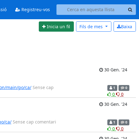
ssió
Registreu-vos
Inicia un fil
Fils de
mes
Baixa
30 Gen. '24
on/main/po/ca/
Sense cap
1
0
0
0
30 Gen. '24
po/ca/
Sense cap comentari
1
0
0
0
30 Gen. '24