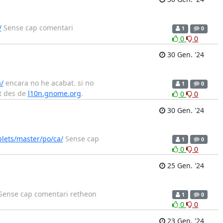
/
Sense cap comentari
1
0
0
0
30 Gen. '24
/
encara no he acabat. si no
1
0
at des de
l10n.gnome.org
.
0
0
30 Gen. '24
lets/master/po/ca/
Sense cap
1
0
0
0
25 Gen. '24
ense cap comentari retheon
1
0
0
0
23 Gen. '24