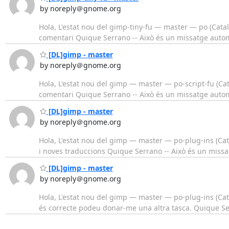
by noreply＠gnome.org
Hola, L'estat nou del gimp-tiny-fu — master — po (Catal
comentari Quique Serrano -- Això és un missatge auto
[DL]gimp - master
by noreply＠gnome.org
Hola, L'estat nou del gimp — master — po-script-fu (Cat
comentari Quique Serrano -- Això és un missatge auto
[DL]gimp - master
by noreply＠gnome.org
Hola, L'estat nou del gimp — master — po-plug-ins (Cat
i noves traduccions Quique Serrano -- Això és un miss
[DL]gimp - master
by noreply＠gnome.org
Hola, L'estat nou del gimp — master — po-plug-ins (Cat
és correcte podeu donar-me una altra tasca. Quique Se