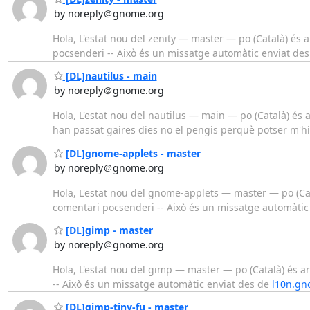
by noreply＠gnome.org
Hola, L'estat nou del zenity — master — po (Català) és 
pocsenderi -- Això és un missatge automàtic enviat de
[DL]nautilus - main
by noreply＠gnome.org
Hola, L'estat nou del nautilus — main — po (Català) és 
han passat gaires dies no el pengis perquè potser m'hi
[DL]gnome-applets - master
by noreply＠gnome.org
Hola, L'estat nou del gnome-applets — master — po (Cat
comentari pocsenderi -- Això és un missatge automàtic
[DL]gimp - master
by noreply＠gnome.org
Hola, L'estat nou del gimp — master — po (Català) és a
-- Això és un missatge automàtic enviat des de
l10n.gn
[DL]gimp-tiny-fu - master