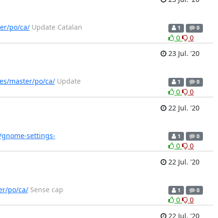
er/po/ca/
Update Catalan
1
0
0
0
23 Jul. '20
es/master/po/ca/
Update
1
0
0
0
22 Jul. '20
/gnome-settings-
1
0
0
0
22 Jul. '20
er/po/ca/
Sense cap
1
0
0
0
22 Jul. '20