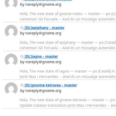
by noreply＠gnome.org
Hola, The new state of gnome-notes — master — po (Cat
comentari Gil Forcada -- Això és un missatge automàtic
[DL]epiphany - master
by noreply＠gnome.org
Hola, The new state of epiphany — master — po (Català)
comentari Gil Forcada -- Això és un missatge automàtic
[DL]iagno - master
by noreply＠gnome.org
Hola, The new state of iagno — master — po (Català) is
Jordi Mas i Hernandez -- Això és un missatge automàti
[DL]gnome-tetravex - master
by noreply＠gnome.org
Hola, The new state of gnome-tetravex — master — po (C
Update Catalan translation Jordi Mas i Hernandez -- Ai