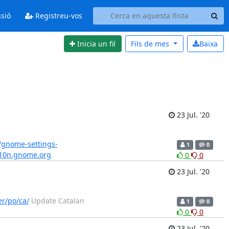
ssió
Registreu-vos
Inicia un fil
Fils de
mes
Baixa
23 Jul. '20
/gnome-settings-
1
0
l10n.gnome.org
.
0
0
23 Jul. '20
r/po/ca/
Update Catalan
1
0
0
0
23 Jul. '20