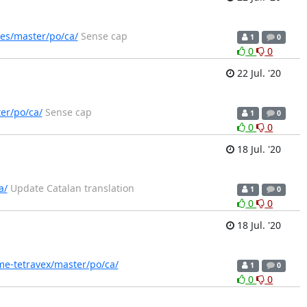
es/master/po/ca/
Sense cap
1
0
0
0
22 Jul. '20
er/po/ca/
Sense cap
1
0
0
0
18 Jul. '20
a/
Update Catalan translation
1
0
0
0
18 Jul. '20
me-tetravex/master/po/ca/
1
0
0
0