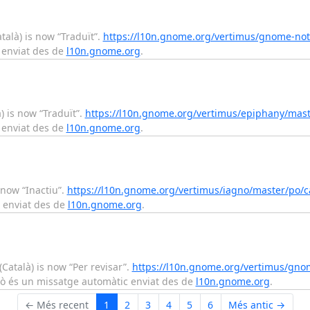
alà) is now “Traduït”.
https://l10n.gnome.org/vertimus/gnome-not
 enviat des de
l10n.gnome.org
.
 is now “Traduït”.
https://l10n.gnome.org/vertimus/epiphany/mast
 enviat des de
l10n.gnome.org
.
 now “Inactiu”.
https://l10n.gnome.org/vertimus/iagno/master/po/c
c enviat des de
l10n.gnome.org
.
atalà) is now “Per revisar”.
https://l10n.gnome.org/vertimus/gno
xò és un missatge automàtic enviat des de
l10n.gnome.org
.
← Més recent
1
2
3
4
5
6
Més antic →