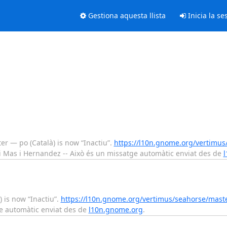
Gestiona aquesta llista
Inicia la se
 — po (Català) is now “Inactiu”.
https://l10n.gnome.org/vertimus
i Mas i Hernandez -- Això és un missatge automàtic enviat des de
 is now “Inactiu”.
https://l10n.gnome.org/vertimus/seahorse/maste
ge automàtic enviat des de
l10n.gnome.org
.