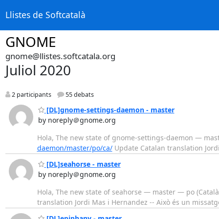
Llistes de Softcatalà
GNOME
gnome@llistes.softcatala.org
Juliol 2020
2 participants
55 debats
[DL]gnome-settings-daemon - master
by noreply＠gnome.org
Hola, The new state of gnome-settings-daemon — master
daemon/master/po/ca/
Update Catalan translation Jord
[DL]seahorse - master
by noreply＠gnome.org
Hola, The new state of seahorse — master — po (Català)
translation Jordi Mas i Hernandez -- Això és un missat
[DL]epiphany - master