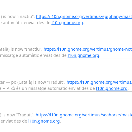
 is now “Inactiu”.
https://l10n.gnome.org/vertimus/epiphany/mast
ge automàtic enviat des de
l10n.gnome.org
.
alà) is now “Inactiu”.
https://l10n.gnome.org/vertimus/gnome-not
n missatge automàtic enviat des de
l10n.gnome.org
.
r — po (Català) is now “Traduït”.
https://l10n.gnome.org/vertimus
 -- Això és un missatge automàtic enviat des de
l10n.gnome.org
.
 is now “Traduït”.
https://l10n.gnome.org/vertimus/seahorse/mast
 enviat des de
l10n.gnome.org
.