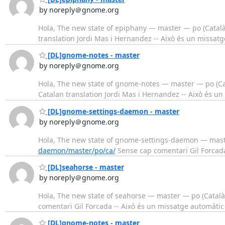
by noreply＠gnome.org
Hola, The new state of epiphany — master — po (Català)
translation Jordi Mas i Hernandez -- Això és un missat
[DL]gnome-notes - master
by noreply＠gnome.org
Hola, The new state of gnome-notes — master — po (Cat
Catalan translation Jordi Mas i Hernandez -- Això és u
[DL]gnome-settings-daemon - master
by noreply＠gnome.org
Hola, The new state of gnome-settings-daemon — maste
daemon/master/po/ca/
Sense cap comentari Gil Forcada
[DL]seahorse - master
by noreply＠gnome.org
Hola, The new state of seahorse — master — po (Català)
comentari Gil Forcada -- Això és un missatge automàtic
[DL]gnome-notes - master