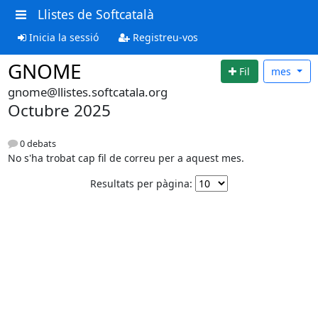
Llistes de Softcatalà
Inicia la sessió
Registreu-vos
GNOME
Fil
mes
gnome@llistes.softcatala.org
Octubre 2025
0 debats
No s'ha trobat cap fil de correu per a aquest mes.
Resultats per pàgina: