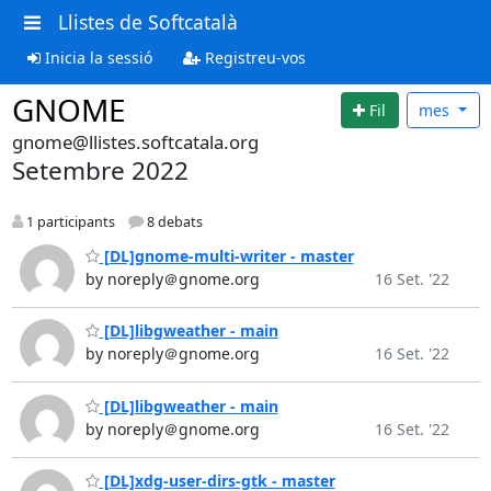
Llistes de Softcatalà
Inicia la sessió
Registreu-vos
GNOME
Fil
mes
gnome@llistes.softcatala.org
Setembre 2022
1 participants
8 debats
[DL]gnome-multi-writer - master
by noreply＠gnome.org
16 Set. '22
[DL]libgweather - main
by noreply＠gnome.org
16 Set. '22
[DL]libgweather - main
by noreply＠gnome.org
16 Set. '22
[DL]xdg-user-dirs-gtk - master