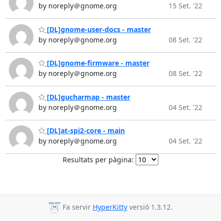
by noreply＠gnome.org
15 Set. '22
[DL]gnome-user-docs - master
by noreply＠gnome.org
08 Set. '22
[DL]gnome-firmware - master
by noreply＠gnome.org
08 Set. '22
[DL]gucharmap - master
by noreply＠gnome.org
04 Set. '22
[DL]at-spi2-core - main
by noreply＠gnome.org
04 Set. '22
Resultats per pàgina:
Fa servir
HyperKitty
versió 1.3.12.