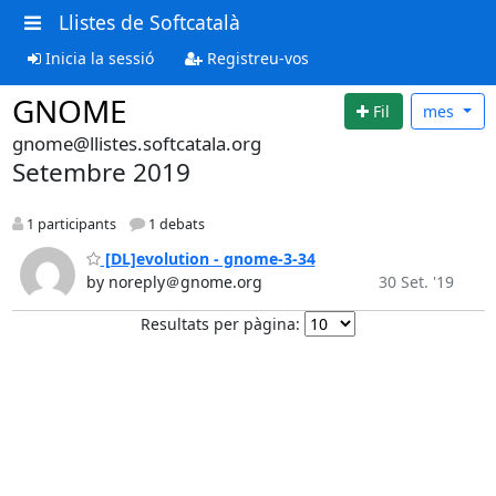
Llistes de Softcatalà
Inicia la sessió
Registreu-vos
GNOME
Fil
mes
gnome@llistes.softcatala.org
Setembre 2019
1 participants
1 debats
[DL]evolution - gnome-3-34
by noreply＠gnome.org
30 Set. '19
Resultats per pàgina: