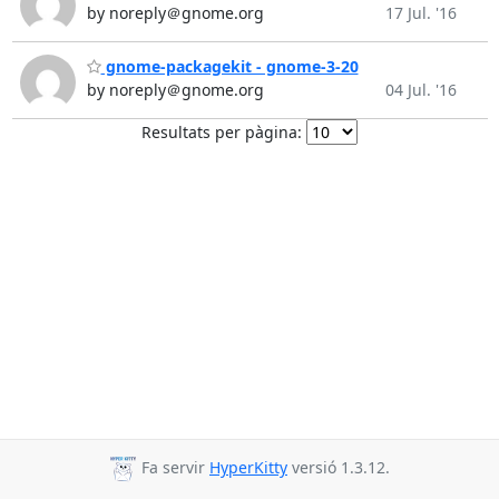
by noreply＠gnome.org
17 Jul. '16
gnome-packagekit - gnome-3-20
by noreply＠gnome.org
04 Jul. '16
Resultats per pàgina:
Fa servir
HyperKitty
versió 1.3.12.