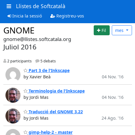
Llistes de Softcatalà
Inicia la sessió
Registreu-vos
GNOME
Fil
mes
gnome@llistes.softcatala.org
Juliol 2016
2 participants
5 debats
Part 3 de l'Inkscape
by Xavier Beà
04 Nov. '16
Terminologia de l'Inkscape
by Jordi Mas
04 Nov. '16
Traducció del GNOME 3.22
by Jordi Mas
24 Ago. '16
gimp-help-2 - master