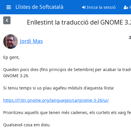
Llistes de Softcatalà
Inicia la sessió
R
Enllestint la traducció del GNOME 3.
2
Jordi Mas
Ep gent,

Queden pocs dies (fins principis de Setembre) per acabar la tradu
GNOME 3.26.

Si teniu temps si us plau agafeu mòduls d'aquesta llista:

https://l10n.gnome.org/languages/ca/gnome-3-26/ui/
Prioritizeu aquells que tenen més cadenes, els curtets els vaig fen
Qualsevol cosa em dieu
