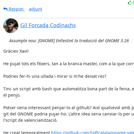
Respon
adjunt
Gil Forcada Codinachs
Assumpte nou: [GNOME] Enllestint la traducció del GNOME 3.26
Gràcies Xavi!

He pujat tots els fitxers, tan a la branca master, com a la que corr
Podries fer-hi una ullada i mirar si m'he deixat res?

Tinc un script amb bash que automatitza bona part de la feina, el 
el penjo.

Potser seria interessant penjar-lo al github? Així qualsevol amb p
git del GNOME podria pujar-ho. L'altre idea seria canviar-lo per uti
l'script de valencianització.

He creat temporalment 
https://github.com/Softcatala/gnome-val