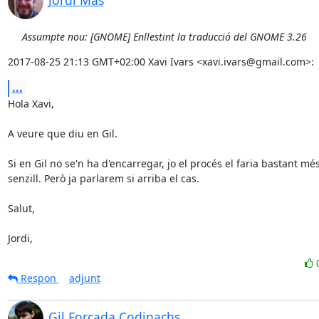
Jordi Mas
Assumpte nou: [GNOME] Enllestint la traducció del GNOME 3.26
2017-08-25 21:13 GMT+02:00 Xavi Ivars <xavi.ivars@gmail.com>:
...
Hola Xavi,

A veure que diu en Gil.

Si en Gil no se'n ha d'encarregar, jo el procés el faria bastant més
senzill. Però ja parlarem si arriba el cas.

Salut,

Jordi,
Respon
adjunt
Gil Forcada Codinachs