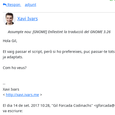
Respon
adjunt
Xavi Ivars
Assumpte nou: [GNOME] Enllestint la traducció del GNOME 3.26
Hola Gil,

Et vaig passar el script, però si ho prefereixes, puc passar-te tots 
ja adaptats.

Com ho veus?

--

Xavi Ivars

< 
http://xavi.ivars.me
 >

El dia 14 de set. 2017 10:28, "Gil Forcada Codinachs" <gforcada
va escriure: