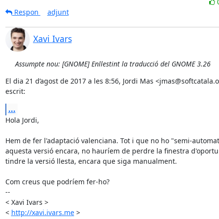
Respon
adjunt
Xavi Ivars
Assumpte nou: [GNOME] Enllestint la traducció del GNOME 3.26
El dia 21 d’agost de 2017 a les 8:56, Jordi Mas <jmas@softcatala.o
escrit:
...
Hola Jordi,

Hem de fer l'adaptació valenciana. Tot i que no ho "semi-automat
aquesta versió encara, no hauríem de perdre la finestra d'oportun
tindre la versió llesta, encara que siga manualment.

Com creus que podríem fer-ho?

-- 

< Xavi Ivars >

< 
http://xavi.ivars.me
 >