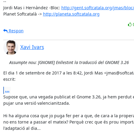
-- 

Jordi Mas i Hernàndez -Bloc: 
http://gent.softcatala.org/jmas/bloc
Planet Softcatalà -> 
http://planeta.softcatala.org
Respon
Xavi Ivars
Assumpte nou: [GNOME] Enllestint la traducció del GNOME 3.26
El dia 1 de setembre de 2017 a les 8:42, Jordi Mas <jmas@softcata
escrit:
...
Supose que, una vegada publicat el Gnome 3.26, ja hem perdut el
pujar una versió valencianitzada.

Hi ha alguna cosa que jo puga fer per a que, de cara a la propera 
no ens torne a passar el mateix? Perquè crec que és prou importa
l'adaptació al dia...
