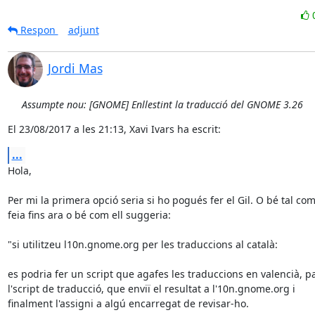
Respon
adjunt
Jordi Mas
Assumpte nou: [GNOME] Enllestint la traducció del GNOME 3.26
El 23/08/2017 a les 21:13, Xavi Ivars ha escrit:
...
Hola,

Per mi la primera opció seria si ho pogués fer el Gil. O bé tal com 
feia fins ara o bé com ell suggeria:

"si utilitzeu l10n.gnome.org per les traduccions al català:

es podria fer un script que agafes les traduccions en valencià, pa
l'script de traducció, que enviï el resultat a l'10n.gnome.org i 

finalment l'assigni a algú encarregat de revisar-ho.
