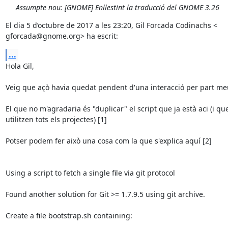
Assumpte nou: [GNOME] Enllestint la traducció del GNOME 3.26
El dia 5 d’octubre de 2017 a les 23:20, Gil Forcada Codinachs <

gforcada@gnome.org> ha escrit:
...
Hola Gil,

Veig que açò havia quedat pendent d'una interacció per part meua
El que no m'agradaria és "duplicar" el script que ja està aci (i que
utilitzen tots els projectes) [1]

Potser podem fer això una cosa com la que s'explica aquí [2]

Using a script to fetch a single file via git protocol

Found another solution for Git >= 1.7.9.5 using git archive.

Create a file bootstrap.sh containing:
