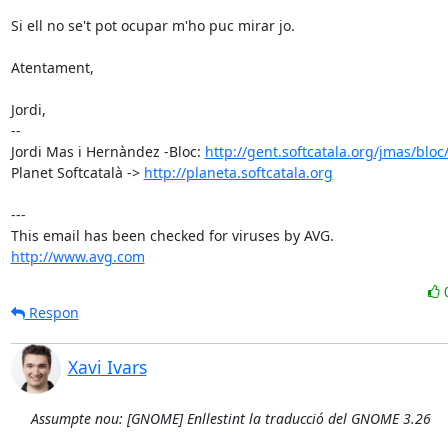
Si ell no se't pot ocupar m'ho puc mirar jo.

Atentament,

Jordi,

-- 

Jordi Mas i Hernàndez -Bloc: 
http://gent.softcatala.org/jmas/bloc
Planet Softcatalà -> 
http://planeta.softcatala.org
---

http://www.avg.com
Respon
Xavi Ivars
Assumpte nou: [GNOME] Enllestint la traducció del GNOME 3.26