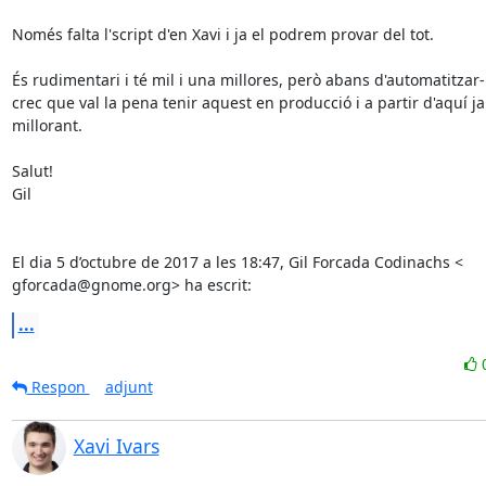
Només falta l'script d'en Xavi i ja el podrem provar del tot.

És rudimentari i té mil i una millores, però abans d'automatitzar
crec que val la pena tenir aquest en producció i a partir d'aquí ja
millorant.

Salut!

Gil

El dia 5 d’octubre de 2017 a les 18:47, Gil Forcada Codinachs <

gforcada@gnome.org> ha escrit:
...
Respon
adjunt
Xavi Ivars