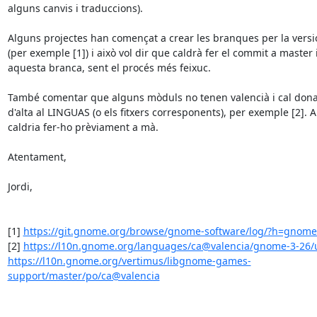
alguns canvis i traduccions).

Alguns projectes han començat a crear les branques per la versió
(per exemple [1]) i això vol dir que caldrà fer el commit a master i 
aquesta branca, sent el procés més feixuc.

També comentar que alguns mòduls no tenen valencià i cal donar
d'alta al LINGUAS (o els fitxers corresponents), per exemple [2]. Ai
caldria fer-ho prèviament a mà.

Atentament,

Jordi,

[1] 
https://git.gnome.org/browse/gnome-software/log/?h=gnome
[2] 
https://l10n.gnome.org/languages/ca@valencia/gnome-3-26/u
https://l10n.gnome.org/vertimus/libgnome-games-
support/master/po/ca@valencia