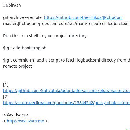
#!/bin/sh

git archive --remote=
https://github.com/theHilikus/JRoboCom
master:JRoboCom/jrobocom-core/src/main/resources logback.xml |
Run this in a shell in your project directory:

$ git add bootstrap.sh

$ git commit -m "add a script to fetch logback.xml directly from th
remote project"

https://github.com/Softcatala/adaptadorvariants/blob/master/tool
https://stackoverflow.com/questions/15844542/git-symlink-referenc
-- 

< Xavi Ivars >

< 
http://xavi.ivars.me
 >