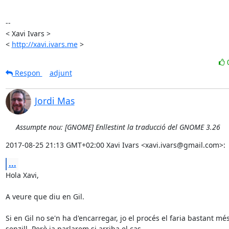
-- 

< Xavi Ivars >

< 
http://xavi.ivars.me
 >
Respon
adjunt
Jordi Mas
Assumpte nou: [GNOME] Enllestint la traducció del GNOME 3.26
2017-08-25 21:13 GMT+02:00 Xavi Ivars <xavi.ivars@gmail.com>:
...
Hola Xavi,

A veure que diu en Gil.

Si en Gil no se'n ha d'encarregar, jo el procés el faria bastant més
senzill. Però ja parlarem si arriba el cas.
