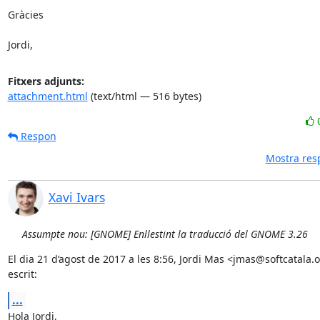
Gràcies

Jordi,
Fitxers adjunts:
attachment.html
(text/html — 516 bytes)
Respon
Mostra res
Xavi Ivars
Assumpte nou: [GNOME] Enllestint la traducció del GNOME 3.26
El dia 21 d’agost de 2017 a les 8:56, Jordi Mas <jmas@softcatala.o
escrit:
...
Hola Jordi,
