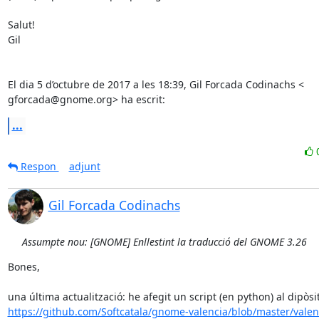
Salut!

Gil

El dia 5 d’octubre de 2017 a les 18:39, Gil Forcada Codinachs <

gforcada@gnome.org> ha escrit:
...
Respon
adjunt
Gil Forcada Codinachs
Assumpte nou: [GNOME] Enllestint la traducció del GNOME 3.26
Bones,

https://github.com/Softcatala/gnome-valencia/blob/master/valen