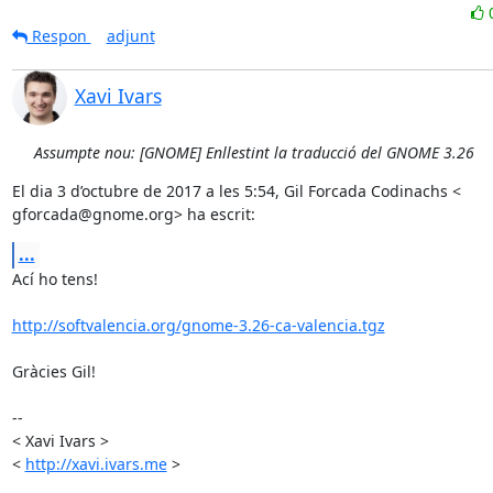
Respon
adjunt
Xavi Ivars
Assumpte nou: [GNOME] Enllestint la traducció del GNOME 3.26
El dia 3 d’octubre de 2017 a les 5:54, Gil Forcada Codinachs <

gforcada@gnome.org> ha escrit:
...
Ací ho tens!

http://softvalencia.org/gnome-3.26-ca-valencia.tgz
Gràcies Gil!

-- 

< Xavi Ivars >

< 
http://xavi.ivars.me
 >