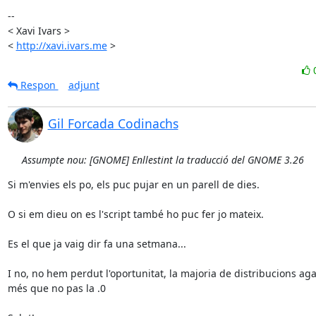
-- 

< Xavi Ivars >

< 
http://xavi.ivars.me
 >
Respon
adjunt
Gil Forcada Codinachs
Assumpte nou: [GNOME] Enllestint la traducció del GNOME 3.26
Si m'envies els po, els puc pujar en un parell de dies.

O si em dieu on es l'script també ho puc fer jo mateix.

Es el que ja vaig dir fa una setmana...

I no, no hem perdut l'oportunitat, la majoria de distribucions agaf
més que no pas la .0
