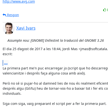
http://www.avg.com
Respon
Xavi Ivars
Assumpte nou: [GNOME] Enllestint la traducció del GNOME 3.26
El dia 25 d’agost de 2017 a les 18:44, Jordi Mas <jmas@softcatala.
escrit:
...
La primera part me'n puc encarregar jo (script que ho descarregu
valencianitze i després faça alguna cosa amb això).

Però no sé si pujar-ho al damned lies de nou és realment eficient, 
després algu (Gil/tu) heu de tornar-vos-ho a baixar tot i fer els c
individuals.

Siga com siga, vaig preparant el script per a fer la primera part.
