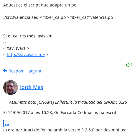
Aquest es el script que adapta un po

./src2valencia.sed < fitxer_ca.po > fitxer_ca@valencia.po

Si et cal res més, avisa'm!

-- 

< Xavi Ivars >

< 
http://xavi.ivars.me
 >
Respon
adjunt
Jordi Mas
Assumpte nou: [GNOME] Enllestint la traducció del GNOME 3.26
El 14/09/2017 a les 10:28, Gil Forcada Codinachs ha escrit:
...
Jo era partidari de fer-ho amb la versió 3.2.6.0 per dos motius:
