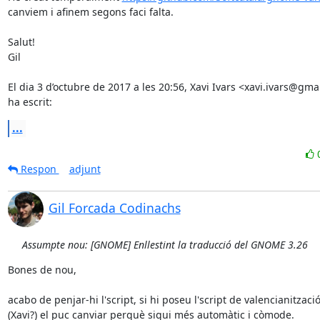
canviem i afinem segons faci falta.

Salut!

Gil

El dia 3 d’octubre de 2017 a les 20:56, Xavi Ivars <xavi.ivars@gma
ha escrit:
...
Respon
adjunt
Gil Forcada Codinachs
Assumpte nou: [GNOME] Enllestint la traducció del GNOME 3.26
Bones de nou,

acabo de penjar-hi l'script, si hi poseu l'script de valencianització
(Xavi?) el puc canviar perquè sigui més automàtic i còmode.
