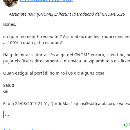
Assumpte nou: [GNOME] Enllestint la traducció del GNOME 3.26
Bones,

en quin moment ho voleu fer? Ara mateix que les traduccions enc
al 100% o quan ja ho estiguin?

Haig de mirar si tinc accés al git del GNOME encara, si en tinc, po
pujar els fitxers directament si m'envieu un zip amb tots els fitxers
Quan estigui al portàtil ho miro i us dic alguna cosa.

Salut!

Gil

El dia 25/08/2017 21:51, "Jordi Mas" <jmas@softcatala.org> va esc
...