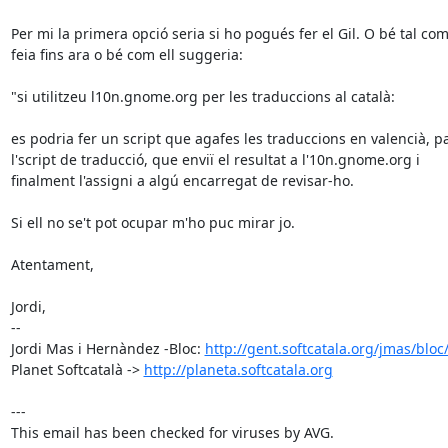
Per mi la primera opció seria si ho pogués fer el Gil. O bé tal com 
feia fins ara o bé com ell suggeria:

"si utilitzeu l10n.gnome.org per les traduccions al català:

es podria fer un script que agafes les traduccions en valencià, pa
l'script de traducció, que enviï el resultat a l'10n.gnome.org i 

finalment l'assigni a algú encarregat de revisar-ho.

Si ell no se't pot ocupar m'ho puc mirar jo.

Atentament,

Jordi,

-- 

Jordi Mas i Hernàndez -Bloc: 
http://gent.softcatala.org/jmas/bloc
Planet Softcatalà -> 
http://planeta.softcatala.org
---
