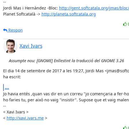
-- 

Jordi Mas i Hernàndez -Bloc: 
http://gent.softcatala.org/jmas/bloc
Planet Softcatalà -> 
http://planeta.softcatala.org
Respon
Xavi Ivars
Assumpte nou: [GNOME] Enllestint la traducció del GNOME 3.26
El dia 14 de setembre de 2017 a les 19:27, Jordi Mas <jmas@softc
ha escrit:
...
Jo havia entés ,quan vas dir en un correu "jo començaria a fer-h
ho faries tu, per això no vaig "insistir". Supose que et vaig malen
-- 

< Xavi Ivars >

< 
http://xavi.ivars.me
 >