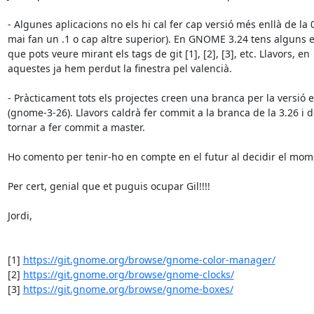
- Algunes aplicacions no els hi cal fer cap versió més enllà de la 0 (
mai fan un .1 o cap altre superior). En GNOME 3.24 tens alguns e
que pots veure mirant els tags de git [1], [2], [3], etc. Llavors, en 

aquestes ja hem perdut la finestra pel valencià.

- Pràcticament tots els projectes creen una branca per la versió es
(gnome-3-26). Llavors caldrà fer commit a la branca de la 3.26 i d
tornar a fer commit a master.

Ho comento per tenir-ho en compte en el futur al decidir el mom
Per cert, genial que et puguis ocupar Gil!!!!

Jordi,

[1] 
https://git.gnome.org/browse/gnome-color-manager/
[2] 
https://git.gnome.org/browse/gnome-clocks/
[3] 
https://git.gnome.org/browse/gnome-boxes/