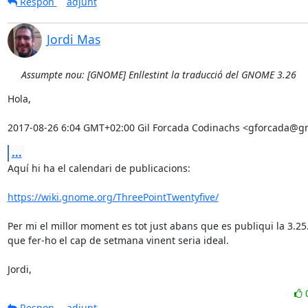
Respon
adjunt
Jordi Mas
Assumpte nou: [GNOME] Enllestint la traducció del GNOME 3.26
Hola,

2017-08-26 6:04 GMT+02:00 Gil Forcada Codinachs <gforcada@g
...
Aquí hi ha el calendari de publicacions:

https://wiki.gnome.org/ThreePointTwentyfive/
Per mi el millor moment es tot just abans que es publiqui la 3.25.
que fer-ho el cap de setmana vinent seria ideal.

Jordi,
Respon
adjunt