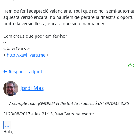
Hem de fer l'adaptació valenciana. Tot i que no ho "semi-automat
aquesta versió encara, no hauríem de perdre la finestra d'oportun
tindre la versió llesta, encara que siga manualment.

Com creus que podríem fer-ho?

-- 

< Xavi Ivars >

< 
http://xavi.ivars.me
 >
Respon
adjunt
Jordi Mas
Assumpte nou: [GNOME] Enllestint la traducció del GNOME 3.26
El 23/08/2017 a les 21:13, Xavi Ivars ha escrit:
...
Hola,
