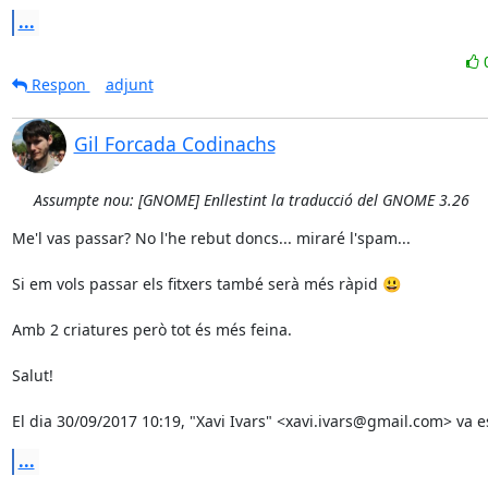
...
Respon
adjunt
Gil Forcada Codinachs
Assumpte nou: [GNOME] Enllestint la traducció del GNOME 3.26
Me'l vas passar? No l'he rebut doncs... miraré l'spam...

Si em vols passar els fitxers també serà més ràpid 😃

Amb 2 criatures però tot és més feina.

Salut!

El dia 30/09/2017 10:19, "Xavi Ivars" <xavi.ivars@gmail.com> va e
...