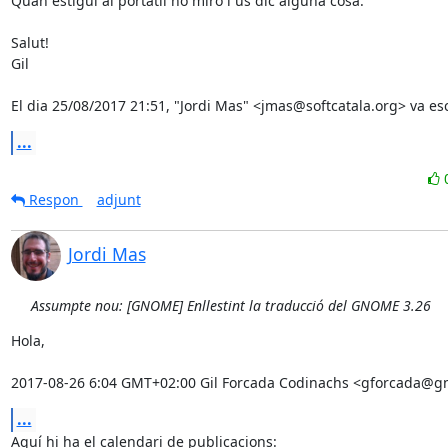
Quan estigui al portàtil ho miro i us dic alguna cosa.

Salut!

Gil

El dia 25/08/2017 21:51, "Jordi Mas" <jmas@softcatala.org> va esc
...
Respon
adjunt
Jordi Mas
Assumpte nou: [GNOME] Enllestint la traducció del GNOME 3.26
Hola,

2017-08-26 6:04 GMT+02:00 Gil Forcada Codinachs <gforcada@g
...
Aquí hi ha el calendari de publicacions:
