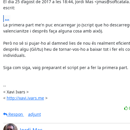
El dia 25 d’agost de 2017 a les 18:44, Jordi Mas <jmas@softcatala.
escrit:
...
La primera part me'n puc encarregar jo (script que ho descarregu
valencianitze i després faça alguna cosa amb això).

Però no sé si pujar-ho al damned lies de nou és realment eficient, 
després algu (Gil/tu) heu de tornar-vos-ho a baixar tot i fer els c
individuals.

Siga com siga, vaig preparant el script per a fer la primera part.

-- 

< Xavi Ivars >

< 
http://xavi.ivars.me
 >
Respon
adjunt