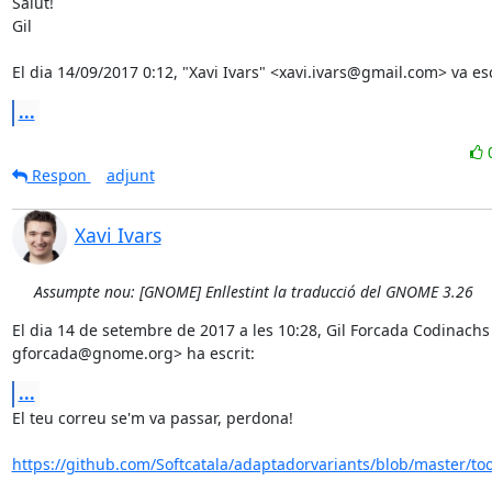
Salut!

Gil

El dia 14/09/2017 0:12, "Xavi Ivars" <xavi.ivars@gmail.com> va es
...
Respon
adjunt
Xavi Ivars
Assumpte nou: [GNOME] Enllestint la traducció del GNOME 3.26
El dia 14 de setembre de 2017 a les 10:28, Gil Forcada Codinachs 
gforcada@gnome.org> ha escrit:
...
El teu correu se'm va passar, perdona!

https://github.com/Softcatala/adaptadorvariants/blob/master/tool