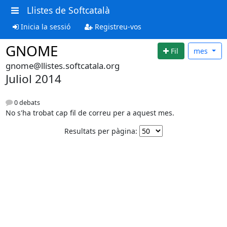
Llistes de Softcatalà
Inicia la sessió
Registreu-vos
GNOME
Fil
mes
gnome@llistes.softcatala.org
Juliol 2014
0 debats
No s'ha trobat cap fil de correu per a aquest mes.
Resultats per pàgina: