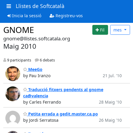
Llistes de Softcatalà
Inicia la sessió
Registreu-vos
GNOME
Fil
mes
gnome@llistes.softcatala.org
Maig 2010
9 participants
6 debats
MeeGo
by Pau Iranzo
21 Jul. '10
Traducció fitxers pendents al gnome
ca@valencia
by Carles Ferrando
28 Maig '10
Petita errada a gedit.master.ca.po
by Jordi Serratosa
26 Maig '10