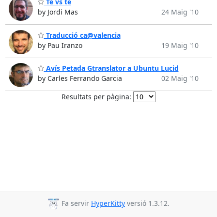
Te vs té
by Jordi Mas
24 Maig '10
Traducció ca@valencia
by Pau Iranzo
19 Maig '10
Avís Petada Gtranslator a Ubuntu Lucid
by Carles Ferrando Garcia
02 Maig '10
Resultats per pàgina:
Fa servir
HyperKitty
versió 1.3.12.