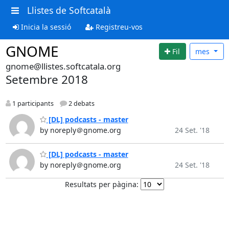
Llistes de Softcatalà
Inicia la sessió
Registreu-vos
GNOME
Fil
mes
gnome@llistes.softcatala.org
Setembre 2018
1 participants
2 debats
[DL] podcasts - master
by noreply＠gnome.org
24 Set. '18
[DL] podcasts - master
by noreply＠gnome.org
24 Set. '18
Resultats per pàgina: