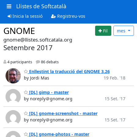
Llistes de Softcatalà
Inicia la sessió
Registreu-vos
GNOME
Fil
mes
gnome@llistes.softcatala.org
Setembre 2017
4 participants
86 debats
Enllestint la traducció del GNOME 3.26
by Jordi Mas
19 Feb. '18
[DL] gimp - master
by noreply＠gnome.org
15 Set. '17
[DL] gnome-screenshot - master
by noreply＠gnome.org
15 Set. '17
[DL] gnome-photos - master