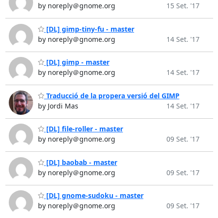
by noreply＠gnome.org
15 Set. '17
[DL] gimp-tiny-fu - master
by noreply＠gnome.org
14 Set. '17
[DL] gimp - master
by noreply＠gnome.org
14 Set. '17
Traducció de la propera versió del GIMP
by Jordi Mas
14 Set. '17
[DL] file-roller - master
by noreply＠gnome.org
09 Set. '17
[DL] baobab - master
by noreply＠gnome.org
09 Set. '17
[DL] gnome-sudoku - master
by noreply＠gnome.org
09 Set. '17