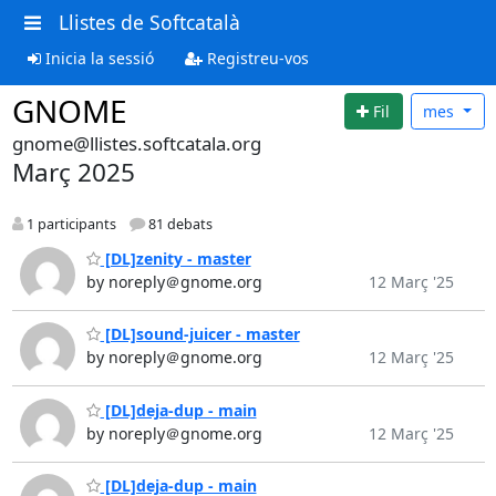
Llistes de Softcatalà
Inicia la sessió
Registreu-vos
GNOME
Fil
mes
gnome@llistes.softcatala.org
Març 2025
1 participants
81 debats
[DL]zenity - master
by noreply＠gnome.org
12 Març '25
[DL]sound-juicer - master
by noreply＠gnome.org
12 Març '25
[DL]deja-dup - main
by noreply＠gnome.org
12 Març '25
[DL]deja-dup - main