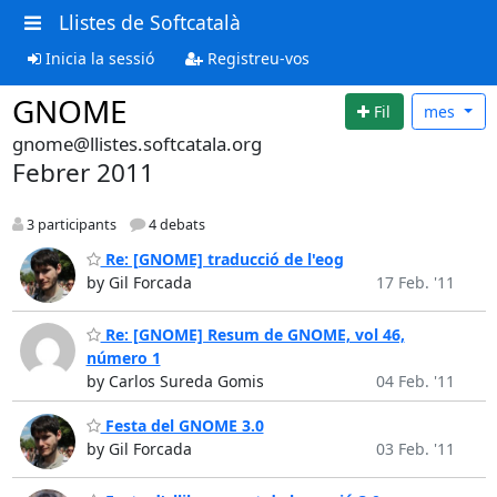
Llistes de Softcatalà
Inicia la sessió
Registreu-vos
GNOME
Fil
mes
gnome@llistes.softcatala.org
Febrer 2011
3 participants
4 debats
Re: [GNOME] traducció de l'eog
by Gil Forcada
17 Feb. '11
Re: [GNOME] Resum de GNOME, vol 46,
número 1
by Carlos Sureda Gomis
04 Feb. '11
Festa del GNOME 3.0
by Gil Forcada
03 Feb. '11