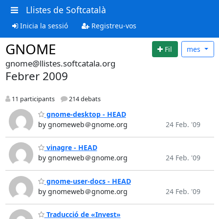
Llistes de Softcatalà
Inicia la sessió
Registreu-vos
GNOME
Fil
mes
gnome@llistes.softcatala.org
Febrer 2009
11 participants
214 debats
gnome-desktop - HEAD
by gnomeweb＠gnome.org
24 Feb. '09
vinagre - HEAD
by gnomeweb＠gnome.org
24 Feb. '09
gnome-user-docs - HEAD
by gnomeweb＠gnome.org
24 Feb. '09
Traducció de «Invest»