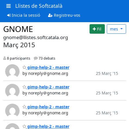
Llistes de Softcatalà
Inicia la sessió
Registreu-vos
GNOME
Fil
mes
gnome@llistes.softcatala.org
Març 2015
8 participants
73 debats
gimp-help-2 - master
by noreply＠gnome.org
25 Març '15
gimp-help-2 - master
by noreply＠gnome.org
25 Març '15
gimp-help-2 - master
by noreply＠gnome.org
25 Març '15
gimp-help-2 - master