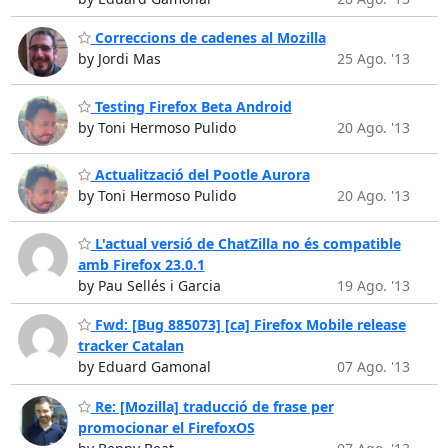
Correccions de cadenes al Mozilla
by Jordi Mas
25 Ago. '13
Testing Firefox Beta Android
by Toni Hermoso Pulido
20 Ago. '13
Actualització del Pootle Aurora
by Toni Hermoso Pulido
20 Ago. '13
L'actual versió de ChatZilla no és compatible
amb Firefox 23.0.1
by Pau Sellés i Garcia
19 Ago. '13
Fwd: [Bug 885073] [ca] Firefox Mobile release
tracker Catalan
by Eduard Gamonal
07 Ago. '13
Re: [Mozilla] traducció de frase per
promocionar el FirefoxOS