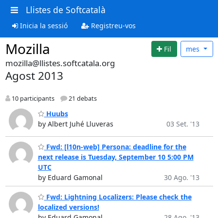
Llistes de Softcatalà
Inicia la sessió
Registreu-vos
Mozilla
Fil
mes
mozilla@llistes.softcatala.org
Agost 2013
10 participants
21 debats
Huubs
by Albert Juhé Lluveras
03 Set. '13
Fwd: [l10n-web] Persona: deadline for the
next release is Tuesday, September 10 5:00 PM
UTC
by Eduard Gamonal
30 Ago. '13
Fwd: Lightning Localizers: Please check the
localized versions!
by Eduard Gamonal
28 Ago. '13