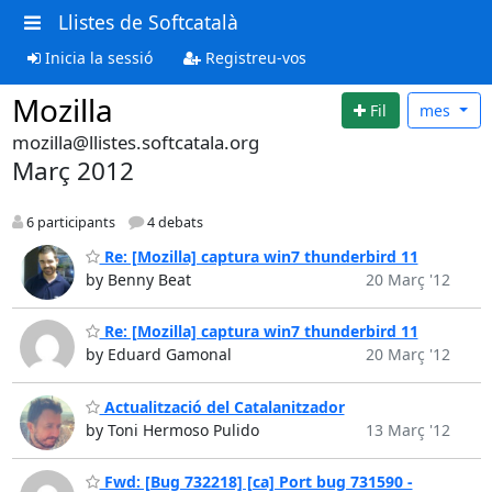
Llistes de Softcatalà
Inicia la sessió
Registreu-vos
Mozilla
Fil
mes
mozilla@llistes.softcatala.org
Març 2012
6 participants
4 debats
Re: [Mozilla] captura win7 thunderbird 11
by Benny Beat
20 Març '12
Re: [Mozilla] captura win7 thunderbird 11
by Eduard Gamonal
20 Març '12
Actualització del Catalanitzador
by Toni Hermoso Pulido
13 Març '12
Fwd: [Bug 732218] [ca] Port bug 731590 -