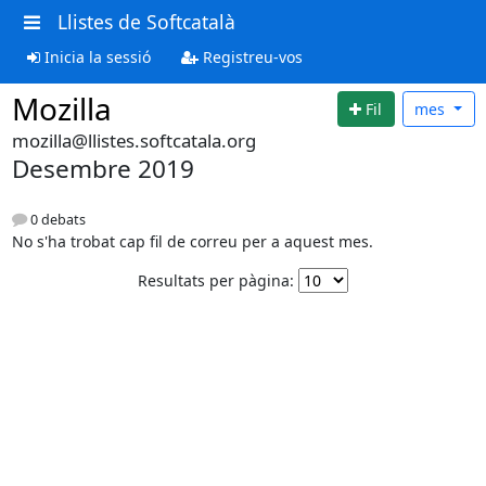
Llistes de Softcatalà
Inicia la sessió
Registreu-vos
Mozilla
Fil
mes
mozilla@llistes.softcatala.org
Desembre 2019
0 debats
No s'ha trobat cap fil de correu per a aquest mes.
Resultats per pàgina: