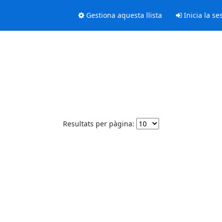
Gestiona aquesta llista
Inicia la se
Resultats per pàgina: