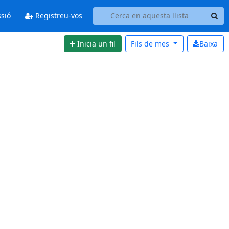
ssió
Registreu-vos
Inicia un fil
Fils de
mes
Baixa