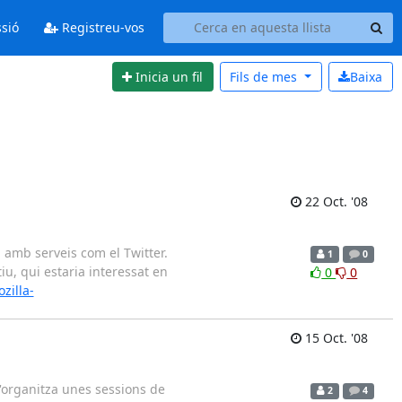
ssió
Registreu-vos
Inicia un fil
Fils de
mes
Baixa
22 Oct. '08
 amb serveis com el Twitter.
1
0
iu, qui estaria interessat en
0
0
zilla-
15 Oct. '08
organitza unes sessions de
2
4