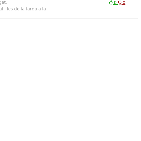
gat.
0
0
i les de la tarda a la