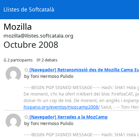
Llistes de Softcatalà
Mozilla
mozilla@llistes.softcatala.org
Octubre 2008
2 participants
2 debats
[Navegador] Retransmissió des de Mozilla Camp E
by Toni Hermoso Pulido
-----BEGIN PGP SIGNED MESSAGE----- Hash: SHA1 Hola gen
De moment, s'hi ha ofert n'Albert del bloc FirefoxCAT, p
donar-hi un cop de mà. De monent, en anglès i espanyo
hispano.org/eventos/mozcamp2008/
Salut, - -- Toni H
[Navegador] Xerrades a la MozCamp
by Toni Hermoso Pulido
-----BEGIN PGP SIGNED MESSAGE----- Hash: SHA1 Hola c