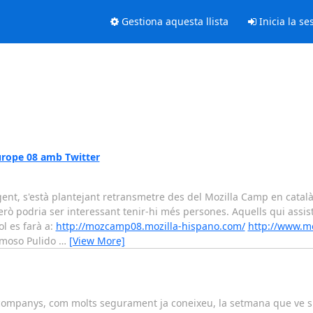
Gestiona aquesta llista
Inicia la se
urope 08 amb Twitter
t, s'està plantejant retransmetre des del Mozilla Camp en català
erò podria ser interessant tenir-hi més persones. Aquells qui assist
l es farà a:
http://mozcamp08.mozilla-hispano.com/
http://www.mo
ermoso Pulido
…
[View More]
ompanys, com molts segurament ja coneixeu, la setmana que ve s'