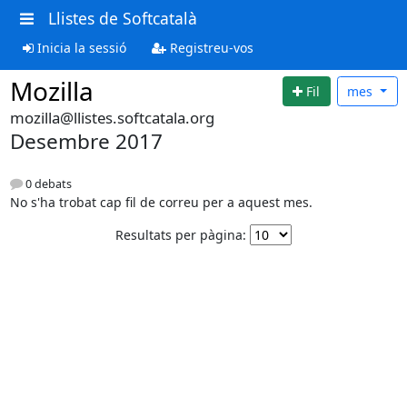
Llistes de Softcatalà
Inicia la sessió
Registreu-vos
Mozilla
Fil
mes
mozilla@llistes.softcatala.org
Desembre 2017
0 debats
No s'ha trobat cap fil de correu per a aquest mes.
Resultats per pàgina: