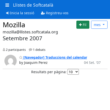
Llistes de Softcatalà
Inicia la sessió
Registreu-vos
Mozilla
Fil
mes
mozilla@llistes.softcatala.org
Setembre 2007
2 participants
1 debats
[Navegador] Traduccions del calendar
by Joaquim Perez
04 Set. '07
Resultats per pàgina: