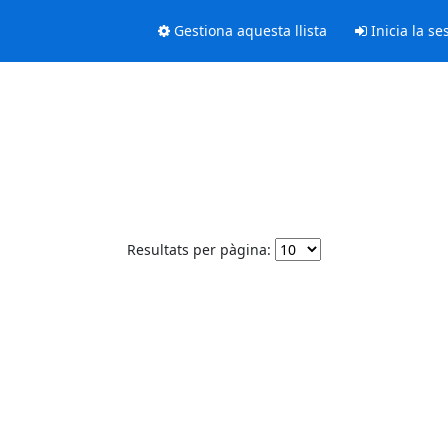
Gestiona aquesta llista
Inicia la se
Resultats per pàgina: