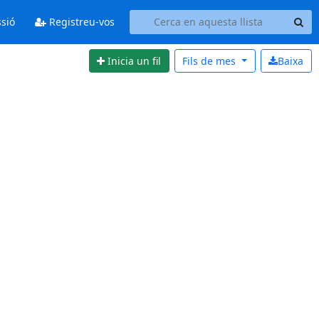
ssió
Registreu-vos
Inicia un fil
Fils de
mes
Baixa