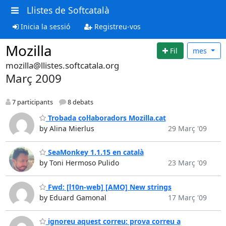
Llistes de Softcatalà
Inicia la sessió
Registreu-vos
Mozilla
Fil
mes
mozilla@llistes.softcatala.org
Març 2009
7 participants
8 debats
Trobada col·laboradors Mozilla.cat
by Alina Mierlus
29 Març '09
SeaMonkey 1.1.15 en català
by Toni Hermoso Pulido
23 Març '09
Fwd: [l10n-web] [AMO] New strings
by Eduard Gamonal
17 Març '09
ignoreu aquest correu: prova correu a