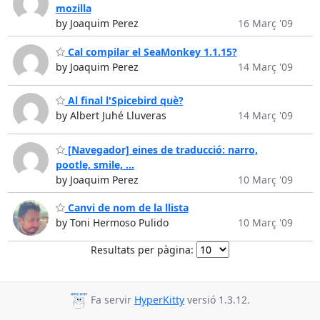
mozilla
by Joaquim Perez
16 Març '09
Cal compilar el SeaMonkey 1.1.15?
by Joaquim Perez
14 Març '09
Al final l'Spicebird què?
by Albert Juhé Lluveras
14 Març '09
[Navegador] eines de traducció: narro,
pootle, smile, ...
by Joaquim Perez
10 Març '09
Canvi de nom de la llista
by Toni Hermoso Pulido
10 Març '09
Resultats per pàgina:
Fa servir
HyperKitty
versió 1.3.12.