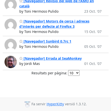
[Navegador] Revisió del web de l'AMO en
català
by Toni Hermoso Pulido
23 Oct. '07
[Navegador] Motors de cerca i adreces
d'interès per defecte al Firefox 3
by Toni Hermoso Pulido
15 Oct. '07
[Navegador] Sunbird 0.7rc 1
by Toni Hermoso Pulido
05 Oct. '07
[Navegador] Errada al SeaMonkey
by Jordi Mas
01 Oct. '07
Resultats per pàgina:
Fa servir
HyperKitty
versió 1.3.12.