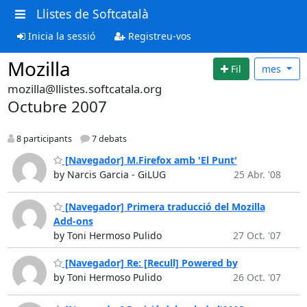
Llistes de Softcatalà
Inicia la sessió
Registreu-vos
Mozilla
Fil
mes
mozilla@llistes.softcatala.org
Octubre 2007
8 participants
7 debats
[Navegador] M.Firefox amb 'El Punt'
by Narcis Garcia - GiLUG
25 Abr. '08
[Navegador] Primera traducció del Mozilla
Add-ons
by Toni Hermoso Pulido
27 Oct. '07
[Navegador] Re: [Recull] Powered by
by Toni Hermoso Pulido
26 Oct. '07