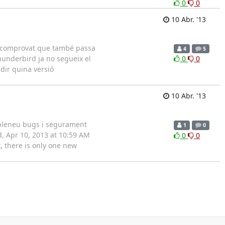
0
0
10 Abr. '13
he comprovat que també passa
4
5
hunderbird ja no segueix el
0
0
idir quina versió
10 Abr. '13
mpleneu bugs i segurament
1
0
d, Apr 10, 2013 at 10:59 AM
0
0
, there is only one new