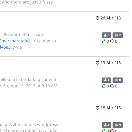
 and there are just 3 fuzzy
26 Abr. '13
--- Forwarded message ---------
3
2
%2Fmarcpareta%2…
> La bonica
0
0
cd4583…
>via
19 Abr. '13
elleu, a la tarda faig commit
1
0
: Fri, Apr 19, 2013 at 9:16 AM
0
0
18 Abr. '13
ria possible amb el wordpress
4
9
nt. M'ofereixo també en ajudar
0
0