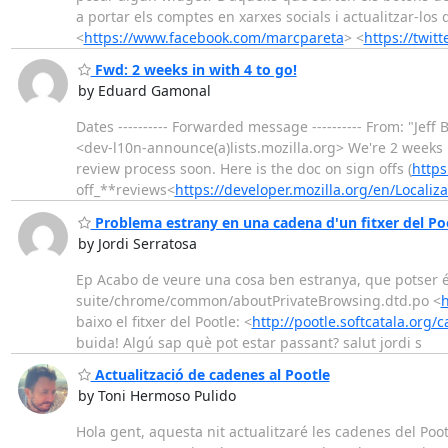
a portar els comptes en xarxes socials i actualitzar-lo
<
https://www.facebook.com/marcpareta
> <
https://twitt
Fwd: 2 weeks in with 4 to go!
by Eduard Gamonal
Dates ---------- Forwarded message ---------- From: "Jeff
<dev-l10n-announce(a)lists.mozilla.org> We're 2 weeks in
review process soon. Here is the doc on sign offs (
https
off_**reviews<
https://developer.mozilla.org/en/Localiza
Problema estrany en una cadena d'un fitxer del Poo
by Jordi Serratosa
Ep Acabo de veure una cosa ben estranya, que potser és
suite/chrome/common/aboutPrivateBrowsing.dtd.po <
h
baixo el fitxer del Pootle: <
http://pootle.softcatala.or
buida! Algú sap què pot estar passant? salut jordi s
Actualització de cadenes al Pootle
by Toni Hermoso Pulido
Hola gent, aquesta nit actualitzaré les cadenes del Poo