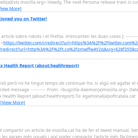
eb(a)lists.mozilla.org> Howdy, The next Persona release train is cut
View More]
ioned you on Twitter!
rticle sobre robots i el firefox. m'encanten les dues coses (: -------
 <
https://twitter.com/i/redirect?url=https%3A%2F%2Ftwitter.com
.co/redirect?url=http%3A%2F%2Ft.co%2FzmwffwAY2q&sig=628f3558
fox Health Report (about:healthreport)
ò però no he tingut temps de continuar-ho. si algú vol agafar el r
rwarded message ---------- From: <bugzilla-daemon(a)mozilla.org> Date
fox Health Report (about:healthreport) To: egamonal(a)softcatala.cat
…
[View More]
l compartir un article de mozilla.cat ha de fer el tweet manual. Se
les xarxes més usuals i així poder compartir l'article més fàcilme