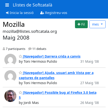
Llistes de Softcatalà
Inicia la sessió
Registreu-vos
Mozilla
Fil
mes
mozilla@llistes.softcatala.org
Maig 2008
7 participants
11 debats
[Navegador] Darrera crida a canvis
by Toni Hermoso Pulido
31 Maig '08
[Navegador] Ajuda, usuari amb Vista per a
captures de pantalles
by Toni Hermoso Pulido
27 Maig '08
[Navegador] Possible bug al Firefox 3.0 beta
5
by Jordi Mas
26 Maig '08