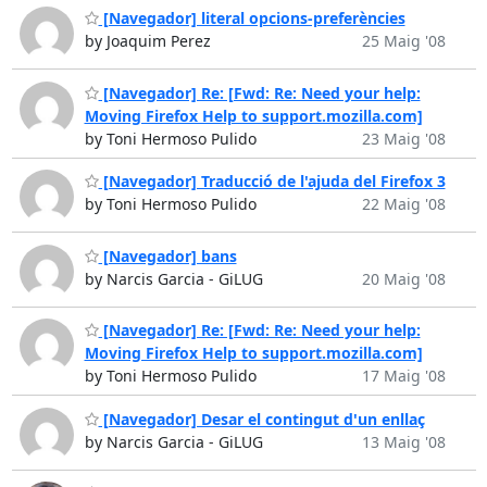
[Navegador] literal opcions-preferències
by Joaquim Perez
25 Maig '08
[Navegador] Re: [Fwd: Re: Need your help:
Moving Firefox Help to support.mozilla.com]
by Toni Hermoso Pulido
23 Maig '08
[Navegador] Traducció de l'ajuda del Firefox 3
by Toni Hermoso Pulido
22 Maig '08
[Navegador] bans
by Narcis Garcia - GiLUG
20 Maig '08
[Navegador] Re: [Fwd: Re: Need your help:
Moving Firefox Help to support.mozilla.com]
by Toni Hermoso Pulido
17 Maig '08
[Navegador] Desar el contingut d'un enllaç
by Narcis Garcia - GiLUG
13 Maig '08