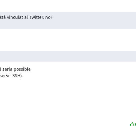
à vinculat al Twitter, no?

 seria possible

servir SSH).
