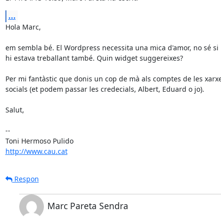
...
Hola Marc,

em sembla bé. El Wordpress necessita una mica d'amor, no sé si n
hi estava treballant també. Quin widget suggereixes?

Per mi fantàstic que donis un cop de mà als comptes de les xarxe
socials (et podem passar les credecials, Albert, Eduard o jo).

Salut,

-- 

http://www.cau.cat
Respon
Marc Pareta Sendra