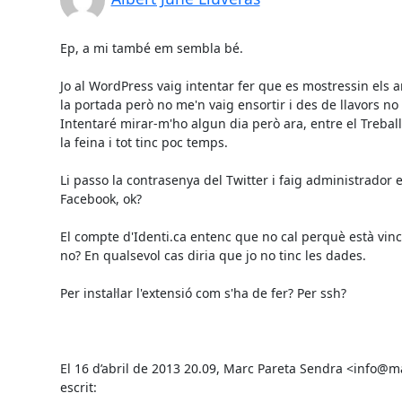
Ep, a mi també em sembla bé.

Jo al WordPress vaig intentar fer que es mostressin els ar
la portada però no me'n vaig ensortir i des de llavors no h
Intentaré mirar-m'ho algun dia però ara, entre el Treball
la feina i tot tinc poc temps.

Li passo la contrasenya del Twitter i faig administrador e
Facebook, ok?

El compte d'Identi.ca entenc que no cal perquè està vincul
no? En qualsevol cas diria que jo no tinc les dades.

Per instal·lar l'extensió com s'ha de fer? Per ssh?

El 16 d’abril de 2013 20.09, Marc Pareta Sendra <info@m
escrit: