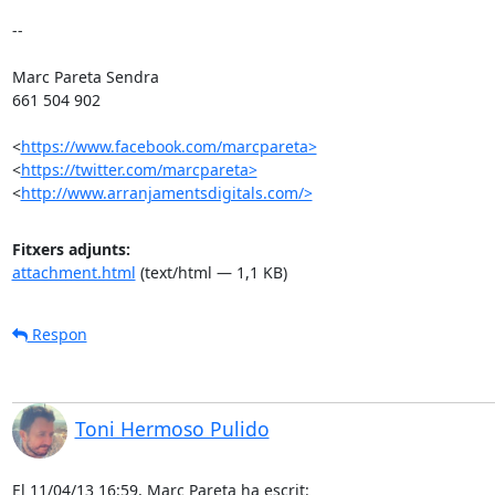
-- 

Marc Pareta Sendra

661 504 902

<
https://www.facebook.com/marcpareta>
<
https://twitter.com/marcpareta>
<
http://www.arranjamentsdigitals.com/>
Fitxers adjunts:
attachment.html
(text/html — 1,1 KB)
Respon
Toni Hermoso Pulido
El 11/04/13 16:59, Marc Pareta ha escrit: