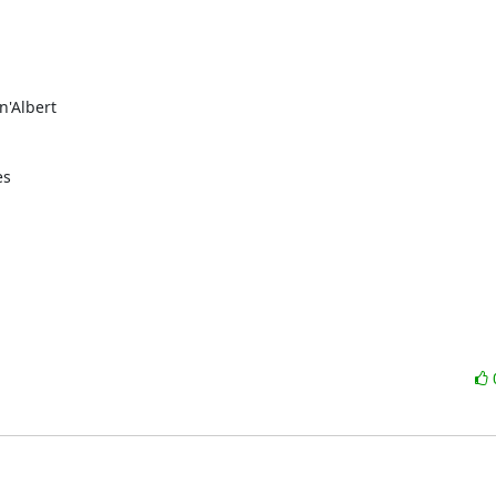
'Albert

s
