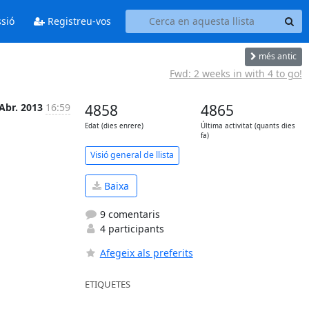
ssió
Registreu-vos
més antic
Fwd: 2 weeks in with 4 to go!
Abr. 2013
16:59
4858
4865
Edat (dies enrere)
Última activitat (quants dies
fa)
Visió general de llista
Baixa
9 comentaris
4 participants
Afegeix als preferits
ETIQUETES