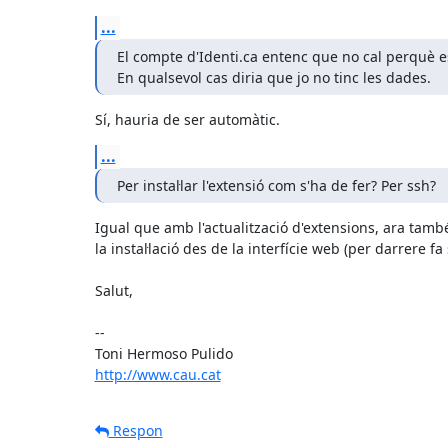
...
El compte d'Identi.ca entenc que no cal perquè est
En qualsevol cas diria que jo no tinc les dades.
Sí, hauria de ser automàtic.
...
Per instal·lar l'extensió com s'ha de fer? Per ssh?
Igual que amb l'actualització d'extensions, ara també
la instal·lació des de la interfície web (per darrere fa 
Salut,

--

http://www.cau.cat
Respon