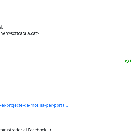
..

her@softcatala.cat>

el-projecte-de-mozilla-per-porta...
ministrador al Facebook. ;)
