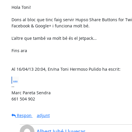
Hola Toni!

Dons al bloc que tinc faig servir Hupso Share Buttons for Twitt
Facebook & Google+ i funciona molt bé.

L'altre que també va molt bé és el Jetpack...

Fins ara

Al 16/04/13 20:04, En/na Toni Hermoso Pulido ha escrit:
...
-- 

Marc Pareta Sendra

661 504 902
Respon
adjunt
Albert Juhé Lluveras