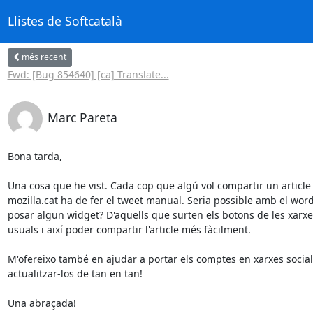
Llistes de Softcatalà
més recent
Fwd: [Bug 854640] [ca] Translate...
Marc Pareta
Bona tarda,

Una cosa que he vist. Cada cop que algú vol compartir un article 
mozilla.cat ha de fer el tweet manual. Seria possible amb el word
posar algun widget? D'aquells que surten els botons de les xarxe
usuals i així poder compartir l'article més fàcilment.

M'ofereixo també en ajudar a portar els comptes en xarxes socials
actualitzar-los de tan en tan!

Una abraçada!
