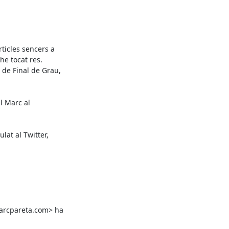
ticles sencers a

e tocat res.

 de Final de Grau,

l Marc al

at al Twitter,

arcpareta.com> ha
