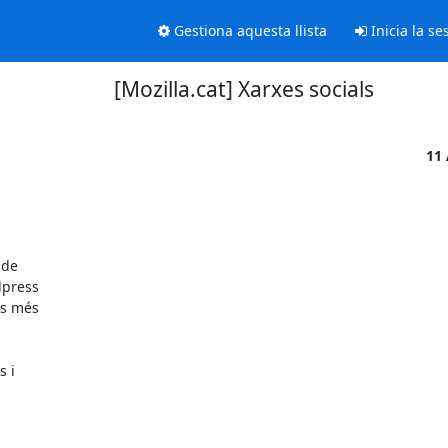
Gestiona aquesta llista
Inicia la se
[Mozilla.cat] Xarxes socials
11 
de

press

s més

 i
