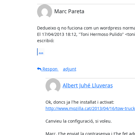
Marc Pareta
Dedueixo q no fuciona com un wordpress normal.
El 17/04/2013 18:12, "Toni Hermoso Pulido" <toni
escribió:
...
Respon
adjunt
Albert Juhé Lluveras
http://www.mozilla.cat/2013/04/16/tow-truck-
Canvieu la configuració, si voleu.

Marc, t'he enviat la contrasenya i t'he fet ad