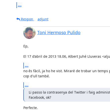
...
Respon
adjunt
Toni Hermoso Pulido
Ep,

El 17 d’abril de 2013 18.06, Albert Juhé Lluveras <al
...
no és fàcil, ja ho he vist. Miraré de trobar un temps p
cop d'ull també.
...
Li passo la contrasenya del Twitter i faig administ
Facebook, ok?
Perfecte.