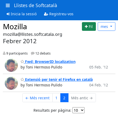
Llistes de Softcatalà
Inicia la sessió
Registreu-vos
Mozilla
Fil
mes
mozilla@llistes.softcatala.org
Febrer 2012
9 participants
12 debats
Fwd: BrowserID localization
by Toni Hermoso Pulido
05 Feb. '12
Extensió per tenir el Firefox en català
by Toni Hermoso Pulido
04 Feb. '12
← Més recent
1
2
Més antic →
Resultats per pàgina: