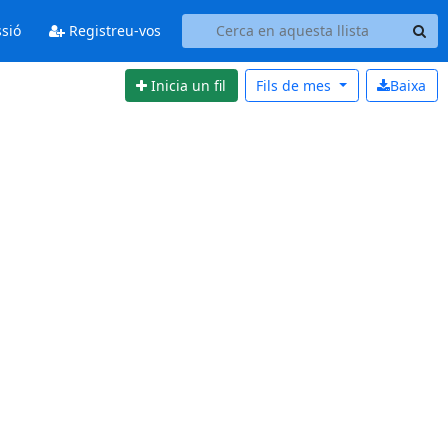
ssió
Registreu-vos
Inicia un fil
Fils de
mes
Baixa