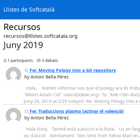
Llistes de Softcatalà
Recursos
recursos@llistes.softcatala.org
Juny 2019
1 participants
2 debats
Fw: Moving Pology into a Git repository
by Antoni Bella Pérez
Hola, Només informar-vos que el pology ara és troba 
"Albert Astals Cid" <aacid(a)kde.org> To: "kde-i18n-doc(
juny 20, 2019 at 0:29 Subject: Re: Moving Pology into a
Fw: Traduccions plasma [activar el valencià]
by Antoni Bella Pérez
Hola llista, També està subscrit a la llista. Us en fa
xic d'acció! Atentament Toni Sent from Yahoo Mail on A