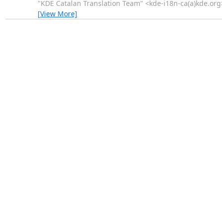
"KDE Catalan Translation Team" <kde-i18n-ca(a)kde.org> 
[View More]