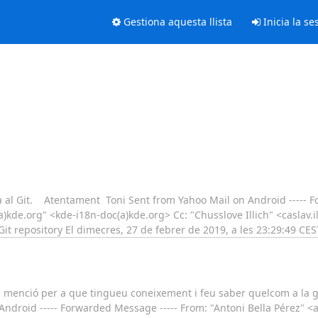
Gestiona aquesta llista
Inicia la se
al Git. Atentament Toni Sent from Yahoo Mail on Android ----- F
a)kde.org" <kde-i18n-doc(a)kde.org> Cc: "Chusslove Illich" <caslav.il
 Git repository El dimecres, 27 de febrer de 2019, a les 23:29:49 CE
ig menció per a que tingueu coneixement i feu saber quelcom a la 
ndroid ----- Forwarded Message ----- From: "Antoni Bella Pérez" <