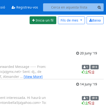
ssió
Registreu-vos
Inicia un fil
Fils de
mes
Baixa
20 Juny '19
orwarded Message ----- From:
1
0
ic(a)gmx.net> Sent: dj., de
0
0
ST, Alexander
…
[View More]
14 Juny '19
gent interessada. Hi haurà un
1
0
antonibella5(a)yahoo.com> To:
0
0