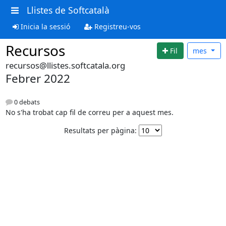
Llistes de Softcatalà
Inicia la sessió
Registreu-vos
Recursos
Fil
mes
recursos@llistes.softcatala.org
Febrer 2022
0 debats
No s'ha trobat cap fil de correu per a aquest mes.
Resultats per pàgina: