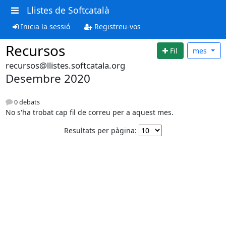
Llistes de Softcatalà
Inicia la sessió
Registreu-vos
Recursos
Fil
mes
recursos@llistes.softcatala.org
Desembre 2020
0 debats
No s'ha trobat cap fil de correu per a aquest mes.
Resultats per pàgina: