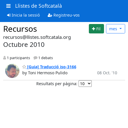
Llistes de Softcatalà
Inicia la sessió
Registreu-vos
Recursos
Fil
mes
recursos@llistes.softcatala.org
Octubre 2010
1 participants
1 debats
[Guia] Traducció iso-3166
by Toni Hermoso Pulido
08 Oct. '10
Resultats per pàgina: