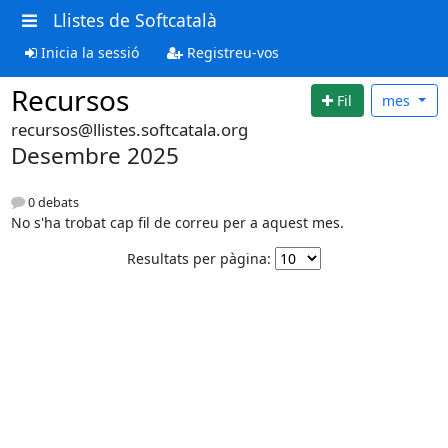
Llistes de Softcatalà
Inicia la sessió
Registreu-vos
Recursos
Fil
mes
recursos@llistes.softcatala.org
Desembre 2025
0 debats
No s'ha trobat cap fil de correu per a aquest mes.
Resultats per pàgina: