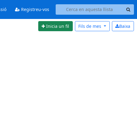
ssió
Registreu-vos
Inicia un fil
Fils de
mes
Baixa