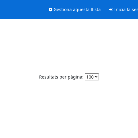
Gestiona aquesta llista
Inicia la se
Resultats per pàgina: