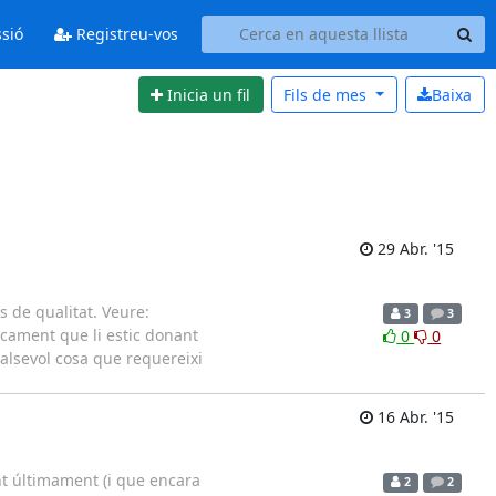
ssió
Registreu-vos
Inicia un fil
Fils de
mes
Baixa
29 Abr. '15
 de qualitat. Veure:
3
3
ocament que li estic donant
0
0
ualsevol cosa que requereixi
16 Abr. '15
int últimament (i que encara
2
2