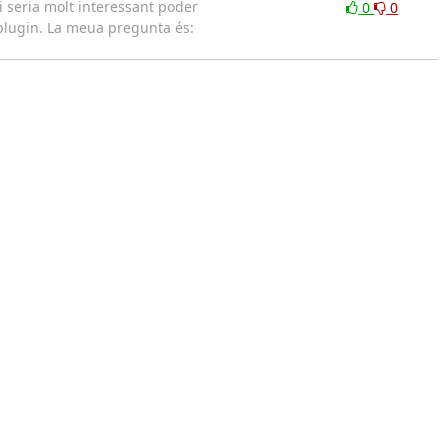
i seria molt interessant poder
0
0
l plugin. La meua pregunta és: