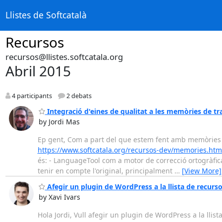
Llistes de Softcatalà
Recursos
recursos@llistes.softcatala.org
Abril 2015
4 participants
2 debats
Integració d'eines de qualitat a les memòries de tr
by Jordi Mas
Ep gent, Com a part del que estem fent amb memòries d
https://www.softcatala.org/recursos-dev/memories.htm
és: - LanguageTool com a motor de correcció ortogràfica
tenir en compte l'original, principalment
…
[View More]
Afegir un plugin de WordPress a la llista de recurso
by Xavi Ivars
Hola Jordi, Vull afegir un plugin de WordPress a la llis