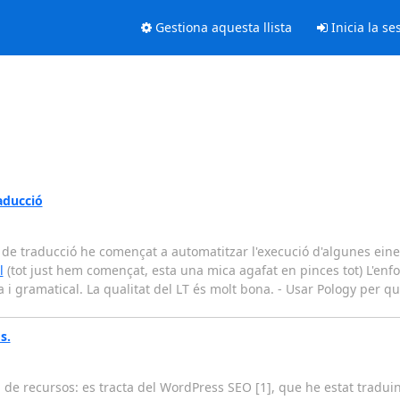
Gestiona aquesta llista
Inicia la se
aducció
e traducció he començat a automatitzar l'execució d'algunes eines
l
(tot just hem començat, esta una mica agafat en pinces tot) L'enf
 i gramatical. La qualitat del LT és molt bona. - Usar Pology per q
s.
ta de recursos: es tracta del WordPress SEO [1], que he estat tradu