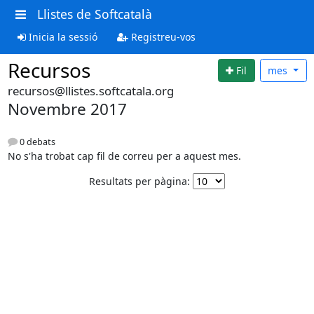
Llistes de Softcatalà
Inicia la sessió
Registreu-vos
Recursos
Fil
mes
recursos@llistes.softcatala.org
Novembre 2017
0 debats
No s'ha trobat cap fil de correu per a aquest mes.
Resultats per pàgina: