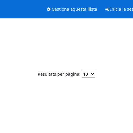
Gestiona aquesta llista
Inicia la se
Resultats per pàgina: