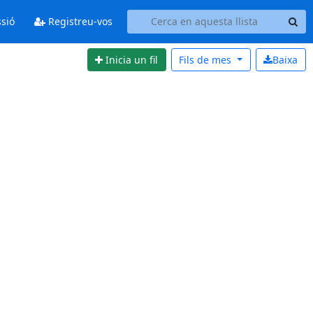
ssió
Registreu-vos
Inicia un fil
Fils de
mes
Baixa