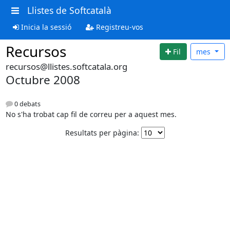
Llistes de Softcatalà
Inicia la sessió
Registreu-vos
Recursos
Fil
mes
recursos@llistes.softcatala.org
Octubre 2008
0 debats
No s'ha trobat cap fil de correu per a aquest mes.
Resultats per pàgina: