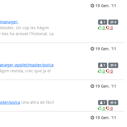
19 Gen. '11
-manager-
1
0
pletades. Un cop les hàgim
0
0
ies ha arxivat l'historial. La
19 Gen. '11
anager-applet/master/po/ca
1
0
gim revista, crec que ja el
0
0
19 Gen. '11
ster/po/ca
Una altra de fàcil
1
0
0
0
19 Gen. '11