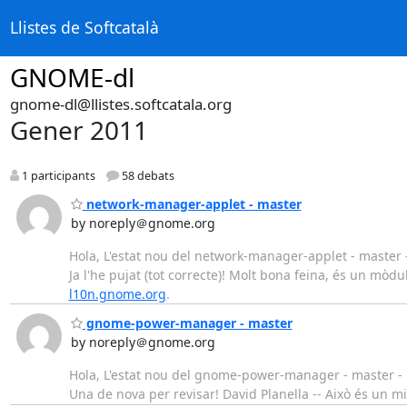
Llistes de Softcatalà
GNOME-dl
gnome-dl@llistes.softcatala.org
Gener 2011
1 participants
58 debats
network-manager-applet - master
by noreply＠gnome.org
Hola, L'estat nou del network-manager-applet - master -
Ja l'he pujat (tot correcte)! Molt bona feina, és un mòd
l10n.gnome.org
.
gnome-power-manager - master
by noreply＠gnome.org
Hola, L'estat nou del gnome-power-manager - master - p
Una de nova per revisar! David Planella -- Això és un 