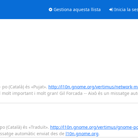
Gestiona aquesta llista
Inicia la se
 po (Català) és «Pujat».
http://l10n.gnome.org/vertimus/network-m
ul molt important i molt gran! Gil Forcada -- Això és un missatge au
o (Català) és «Traduït».
http://l10n.gnome.org/vertimus/gnome-p
missatge automàtic enviat des de
l10n.gnome.org
.