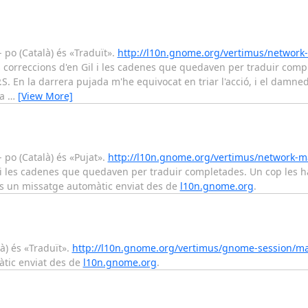
 po (Català) és «Traduït».
http://l10n.gnome.org/vertimus/network
s correccions d'en Gil i les cadenes que quedaven per traduir com
.S. En la darrera pujada m'he equivocat en triar l'acció, i el damned-l
la
…
[View More]
 po (Català) és «Pujat».
http://l10n.gnome.org/vertimus/network-m
l i les cadenes que quedaven per traduir completades. Un cop les hà
 és un missatge automàtic enviat des de
l10n.gnome.org
.
à) és «Traduït».
http://l10n.gnome.org/vertimus/gnome-session/ma
àtic enviat des de
l10n.gnome.org
.