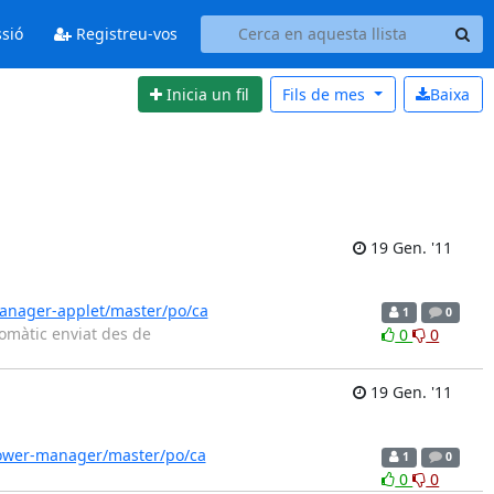
ssió
Registreu-vos
Inicia un fil
Fils de
mes
Baixa
19 Gen. '11
anager-applet/master/po/ca
1
0
tomàtic enviat des de
0
0
19 Gen. '11
ower-manager/master/po/ca
1
0
0
0