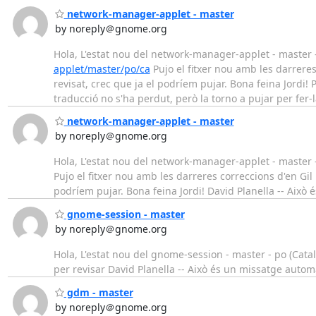
network-manager-applet - master
by noreply＠gnome.org
Hola, L'estat nou del network-manager-applet - master -
applet/master/po/ca
Pujo el fitxer nou amb les darrere
revisat, crec que ja el podríem pujar. Bona feina Jordi! P
traducció no s'ha perdut, però la torno a pujar per fer-
network-manager-applet - master
by noreply＠gnome.org
Hola, L'estat nou del network-manager-applet - master -
Pujo el fitxer nou amb les darreres correccions d'en Gi
podríem pujar. Bona feina Jordi! David Planella -- Això
gnome-session - master
by noreply＠gnome.org
Hola, L'estat nou del gnome-session - master - po (Catal
per revisar David Planella -- Això és un missatge autom
gdm - master
by noreply＠gnome.org