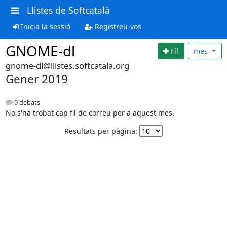
Llistes de Softcatalà
Inicia la sessió
Registreu-vos
GNOME-dl
Fil
mes
gnome-dl@llistes.softcatala.org
Gener 2019
0 debats
No s'ha trobat cap fil de correu per a aquest mes.
Resultats per pàgina: