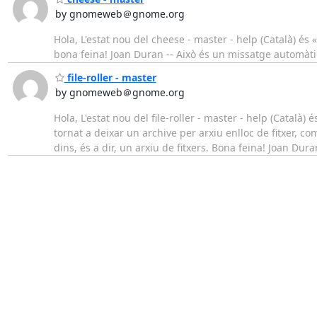
by gnomeweb＠gnome.org
Hola, L'estat nou del cheese - master - help (Català) és 
bona feina! Joan Duran -- Això és un missatge automàt
file-roller - master
by gnomeweb＠gnome.org
Hola, L'estat nou del file-roller - master - help (Català) 
tornat a deixar un archive per arxiu enlloc de fitxer, c
dins, és a dir, un arxiu de fitxers. Bona feina! Joan Du