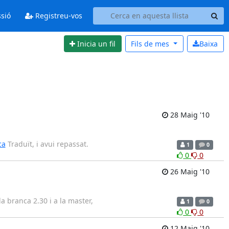
ssió
Registreu-vos
Inicia un fil
Fils de
mes
Baixa
28 Maig '10
ca
Traduït, i avui repassat.
1
0
0
0
26 Maig '10
la branca 2.30 i a la master,
1
0
0
0
12 Maig '10