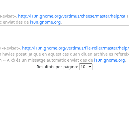
«Revisat».
http://l10n.gnome.org/vertimus/cheese/master/help/ca
T'
ic enviat des de
l10n.gnome.org
.
és «Revisat».
http://l10n.gnome.org/vertimus/file-roller/master/help
om havies posat. Ja que en aquest cas quan diuen archive es refereix
ran -- Això és un missatge automàtic enviat des de
l10n.gnome.org
.
Resultats per pàgina: