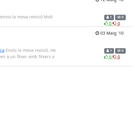
envio la meva revisió Molt
1
0
0
0
03 Maig '10
/ca
Envio la meva revisió. He
1
0
en a un fitxer amb fitxers a
0
0