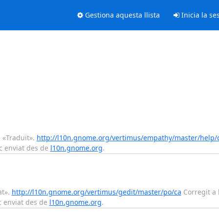
Gestiona aquesta llista
Inicia la se
s «Traduït».
http://l10n.gnome.org/vertimus/empathy/master/help/
c enviat des de
l10n.gnome.org
.
at».
http://l10n.gnome.org/vertimus/gedit/master/po/ca
Corregit a 
c enviat des de
l10n.gnome.org
.