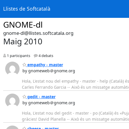
Llistes de Softcatalà
GNOME-dl
gnome-dl@llistes.softcatala.org
Maig 2010
1 participants
4 debats
empathy - master
by gnomeweb＠gnome.org
Hola, L'estat nou del empathy - master - help (Català) é
Carles Ferrando Garcia -- Això és un missatge automàti
gedit - master
by gnomeweb＠gnome.org
Hola, L'estat nou del gedit - master - po (Català) és «Puj
gràcies! David Planella -- Això és un missatge automàti
cheese - master