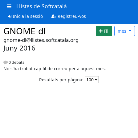
Llistes de Softcatalà
Inicia la sessió
Registreu-vos
GNOME-dl
Fil
mes
gnome-dl@llistes.softcatala.org
Juny 2016
0 debats
No s'ha trobat cap fil de correu per a aquest mes.
Resultats per pàgina: