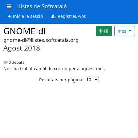
Llistes de Softcatalà
Inicia la sessió
Registreu-vos
GNOME-dl
Fil
mes
gnome-dl@llistes.softcatala.org
Agost 2018
0 debats
No s'ha trobat cap fil de correu per a aquest mes.
Resultats per pàgina: