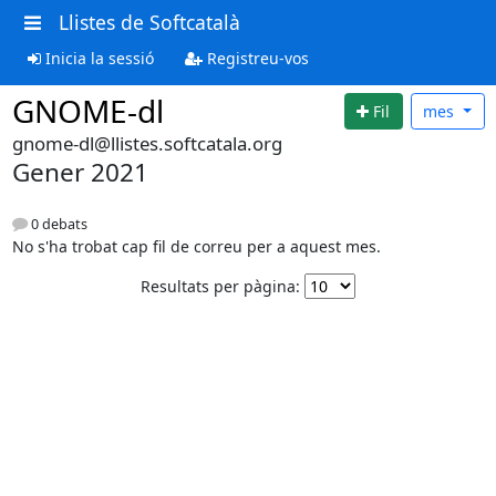
Llistes de Softcatalà
Inicia la sessió
Registreu-vos
GNOME-dl
Fil
mes
gnome-dl@llistes.softcatala.org
Gener 2021
0 debats
No s'ha trobat cap fil de correu per a aquest mes.
Resultats per pàgina: