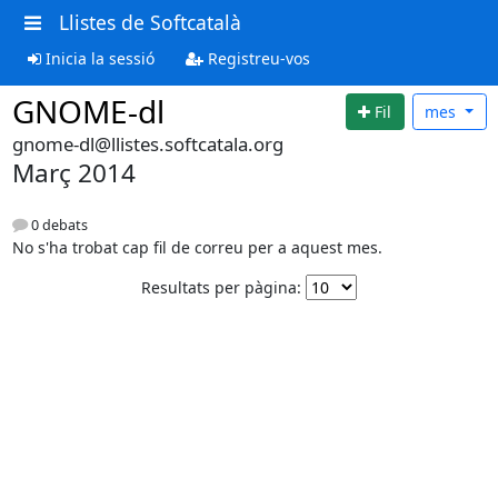
Llistes de Softcatalà
Inicia la sessió
Registreu-vos
GNOME-dl
Fil
mes
gnome-dl@llistes.softcatala.org
Març 2014
0 debats
No s'ha trobat cap fil de correu per a aquest mes.
Resultats per pàgina: